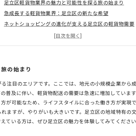
足立区軽貨物業界の魅力と可能性を探る旅の始まり
急成長する軽貨物業界：足立区の新たな希望
ネットショッピングの進化が支える足立区の軽貨物需要
働く上でのメリット：足立区の軽貨物業界の強み
職場としての足立区：人々と文化との結びつき
あなたのキャリアを変える足立区の軽貨物求人
新たな一歩を踏み出す：足立区での軽貨物バイトの始め
る旅の始まり
がる注目のエリアです。ここでは、地元の小規模企業から
グの普及に伴い、軽貨物配送の需要は急速に増加しています
き方が可能なため、ライフスタイルに合った働き方が実現
られますが、やりがいも大きいです。足立区の地域特有の
考えている方は、ぜひ足立区の魅力を体験してみてくださ