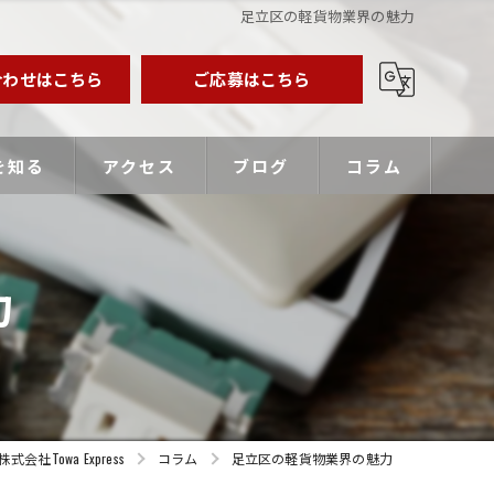
足立区の軽貨物業界の魅力
合わせはこちら
ご応募はこちら
を知る
アクセス
ブログ
コラム
業主
力
バー
優遇
Towa Express
コラム
足立区の軽貨物業界の魅力