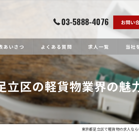
03-5888-4076
お問い
表あいさつ
よくある質問
求人一覧
当社
個人事
足立区の軽貨物業界の魅
ドライ
未経験
経験者
高収入
東京都足立区で軽貨物の求人なら株式会社