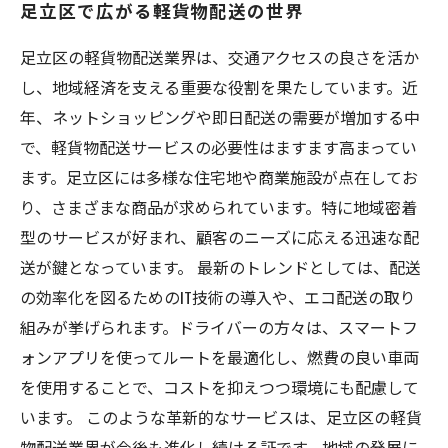
足立区で広がる軽貨物配送の世界
地域に根ざしたビジネスモデル：足立区の軽貨
物配送が生み出す新たな機会
足立区の軽貨物配送業界は、交通アクセスの良さを活か
足立区の軽貨物配送がもたらす地域活性化の可
し、地域経済を支える重要な役割を果たしています。近
能性
年、ネットショッピングや即日配送の需要が増加する中
未来への展望：足立区における軽貨物配送のこ
で、軽貨物配送サービスの必要性はますます高まってい
れから
ます。足立区には多様な住宅地や商業施設が点在してお
り、さまざまな商品が求められています。特に地域密着
型のサービスが好まれ、顧客のニーズに応える迅速な配
送が鍵となっています。 最新のトレンドとしては、配送
の効率化を図るためのIT技術の導入や、エコ配送の取り
組みが挙げられます。ドライバーの方々は、スマートフ
ォンアプリを使ってルートを最適化し、燃費の良い車両
を使用することで、コストを抑えつつ環境にも配慮して
います。 このような革新的なサービスは、足立区の軽貨
物配送業界が今後も進化し続ける証です。地域の発展に