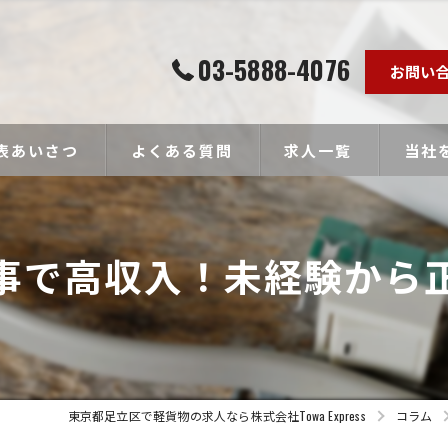
03-5888-4076
お問い
表あいさつ
よくある質問
求人一覧
当社
個人事
事で高収入！未経験から
ドライ
未経験
経験者
高収入
東京都足立区で軽貨物の求人なら株式会社Towa Express
コラム