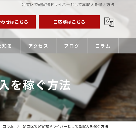
足立区で軽貨物ドライバーとして高収入を稼ぐ方法
合わせはこちら
ご応募はこちら
を知る
アクセス
ブログ
コラム
業主
入を稼ぐ方法
バー
優遇
コラム
足立区で軽貨物ドライバーとして高収入を稼ぐ方法