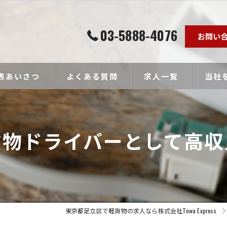
03-5888-4076
お問い
表あいさつ
よくある質問
求人一覧
当社
個人事
貨物ドライバーとして高収
ドライ
未経験
経験者
高収入
東京都足立区で軽貨物の求人なら株式会社Towa Express