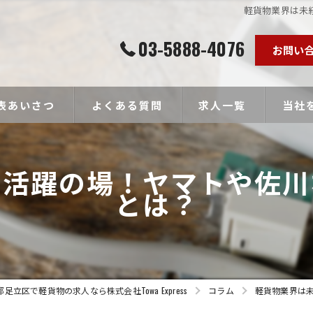
軽貨物業界は未
03-5888-4076
お問い
表あいさつ
よくある質問
求人一覧
当社
個人事
も活躍の場！ヤマトや佐川
ドライ
とは？
未経験
経験者
高収入
足立区で軽貨物の求人なら株式会社Towa Express
コラム
軽貨物業界は