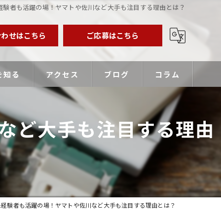
経験者も活躍の場！ヤマトや佐川など大手も注目する理由とは？
合わせはこちら
ご応募はこちら
を知る
アクセス
ブログ
コラム
業主
など大手も注目する理由
バー
優遇
未経験者も活躍の場！ヤマトや佐川など大手も注目する理由とは？