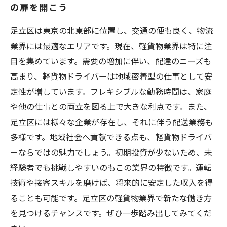
の扉を開こう
運転技術と顧客サービスでスキルアップ！成功
への道のり
足立区は東京の北東部に位置し、交通の便も良く、物流
足立区での軽貨物ドライバーの求人を探そう！
業界には最適なエリアです。現在、軽貨物業界は特に注
理想のライフスタイルを手に入れる！足立区の
目を集めています。需要の増加に伴い、配達のニーズも
軽貨物業界があなたを待っている
高まり、軽貨物ドライバーは地域密着型の仕事として安
定性が増しています。フレキシブルな勤務時間は、家庭
や他の仕事との両立を図る上で大きな利点です。また、
足立区には様々な企業が存在し、それに伴う配送業務も
多様です。地域社会へ貢献できる点も、軽貨物ドライバ
ーならではの魅力でしょう。初期投資が少ないため、未
経験者でも挑戦しやすいのもこの業界の特徴です。運転
技術や接客スキルを磨けば、将来的に安定した収入を得
ることも可能です。足立区の軽貨物業界で新たな働き方
を見つけるチャンスです。ぜひ一歩踏み出してみてくだ