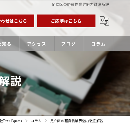
足立区の軽貨物業界魅力徹底解説
合わせはこちら
ご応募はこちら
を知る
アクセス
ブログ
コラム
業主
解説
バー
優遇
 Express
コラム
足立区の軽貨物業界魅力徹底解説