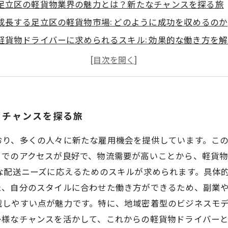
足立区の軽貨物業界の魅力とは？新たなチャンスを探る旅
成長する足立区の軽貨物市場: どのように成功を収めるのか
軽貨物ドライバーに求められるスキル: 効果的な働き方を
実際の業務はどのようなもの？足立区でのドライバーの一
足立区の軽貨物業界で働くメリットを徹底検証
未来の軽貨物ドライバーが知っておくべきこと: 業界のトレ
足立区軽貨物業界で新たなスタートを切るためのガイド
なチャンスを探る旅
おり、多くの人々に新たな雇用機会を提供しています。こ
までのアクセスが良好で、物流需要が高いことから、軽貨
な配送ニーズに応えるためのスキルが求められます。具体
、自分のスタイルに合わせた働き方ができるため、副業や
戦しやすい点が魅力です。特に、地域密着型のビジネスモ
多様なチャンスを活かして、これからの軽貨物ドライバー