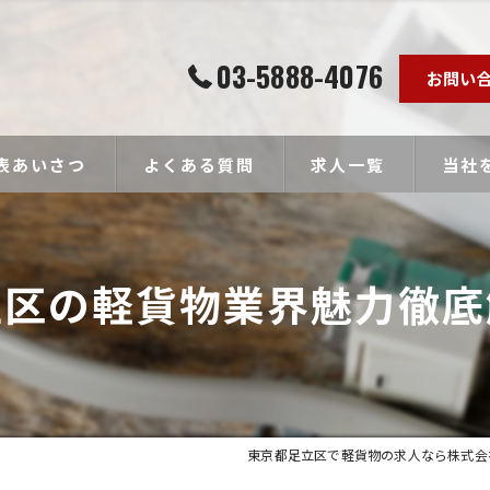
03-5888-4076
お問い
表あいさつ
よくある質問
求人一覧
当社
個人事
立区の軽貨物業界魅力徹底
ドライ
未経験
経験者
高収入
東京都足立区で軽貨物の求人なら株式会社Towa