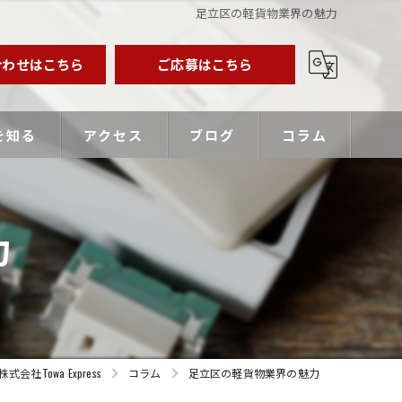
足立区の軽貨物業界の魅力
合わせはこちら
ご応募はこちら
を知る
アクセス
ブログ
コラム
業主
力
バー
優遇
Towa Express
コラム
足立区の軽貨物業界の魅力