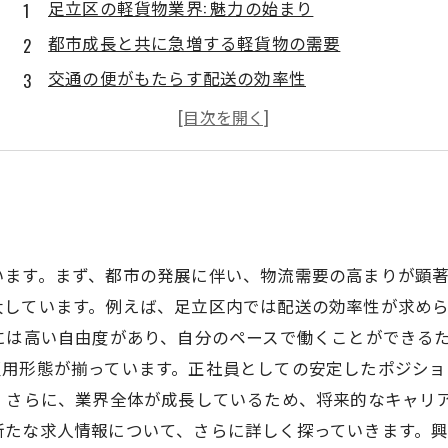
足立区の軽貨物業界: 魅力の始まり
都市成長と共に急増する軽貨物の需要
交通の便がもたらす配送の効率性
安定した収入を得るチャンスがここに
足立区の軽貨物業界: 成功するための秘訣
未来の可能性: 軽貨物業界での新しいキャリア
います。まず、都市の発展に伴い、物流需要の高まりが顕
大しています。例えば、足立区内では配送の効率性が求め
には高い自由度があり、自分のペースで働くことができる
雇用形態が揃っています。正社員としての安定したポジショ
 さらに、業界全体が成長しているため、将来的なキャリ
新たな求人情報について、さらに詳しく探っていきます。