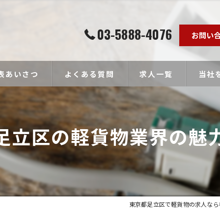
03-5888-4076
お問い
表あいさつ
よくある質問
求人一覧
当社
個人事
足立区の軽貨物業界の魅
ドライ
未経験
経験者
高収入
東京都足立区で軽貨物の求人なら株式会社