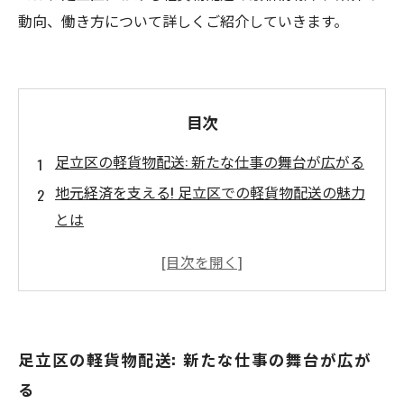
動向、働き方について詳しくご紹介していきます。
目次
足立区の軽貨物配送: 新たな仕事の舞台が広がる
地元経済を支える! 足立区での軽貨物配送の魅力
とは
需要増加中! 軽貨物配送がもたらすキャリアの可
能性
フレキシブルな働き方を実現する足立区の軽貨
物配送
足立区の軽貨物配送: 新たな仕事の舞台が広が
地域貢献を感じる! 足立区での配送を通じての豊
る
かな生活