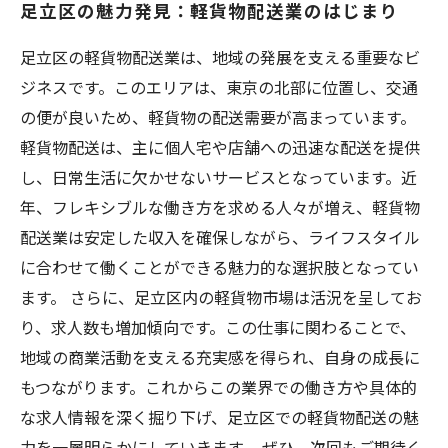
足立区の魅力発見：軽貨物配送業のはじまり
地域商業を支える！足立区内での軽貨物配送の
役割
足立区の軽貨物配送業は、地域の発展を支える重要なビ
足立区の軽貨物配送業で活躍するためのポイン
ジネスです。このエリアは、東京の北部に位置し、交通
ト
の便が良いため、軽貨物の配送需要が高まっています。
未来を見据えた足立区の軽貨物配送業の展望
軽貨物配送は、主に個人宅や店舗への迅速な配送を提供
し、日常生活に欠かせないサービスとなっています。近
年、フレキシブルな働き方を求める人々が増え、軽貨物
配送業は安定した収入を確保しながら、ライフスタイル
に合わせて働くことができる魅力的な選択肢となってい
ます。 さらに、足立区内の軽貨物市場は活況を呈してお
り、求人数も増加傾向です。この仕事に関わることで、
地域の商業活動を支える充実感を得られ、自身の成長に
もつながります。これからこの業界での働き方や具体的
な求人情報を深く掘り下げ、足立区での軽貨物配送の魅
力を一層明らかにしていきます。 ぜひ、次回もご期待く