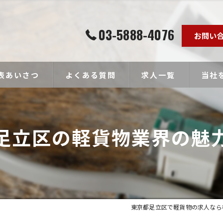
03-5888-4076
お問い
表あいさつ
よくある質問
求人一覧
当社
個人事
足立区の軽貨物業界の魅
ドライ
未経験
経験者
高収入
東京都足立区で軽貨物の求人なら株式会社