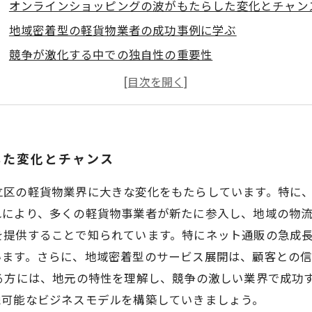
オンラインショッピングの波がもたらした変化とチャン
地域密着型の軽貨物業者の成功事例に学ぶ
競争が激化する中での独自性の重要性
足立区で求められるスキルと人材育成のポイント
地域貢献とビジネスの両立を目指す軽貨物事業者たち
足立区の軽貨物業界における未来の展望と可能性
した変化とチャンス
立区の軽貨物業界に大きな変化をもたらしています。特に
により、多くの軽貨物事業者が新たに参入し、地域の物流
を提供することで知られています。特にネット通販の急成
います。さらに、地域密着型のサービス展開は、顧客との
いる方には、地元の特性を理解し、競争の激しい業界で成功
続可能なビジネスモデルを構築していきましょう。