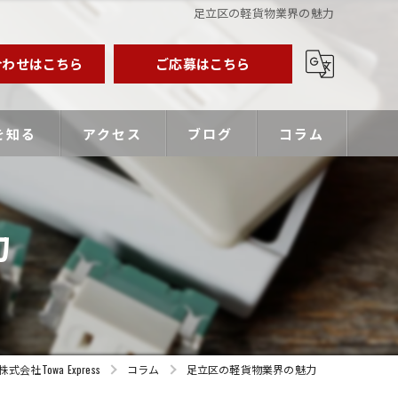
足立区の軽貨物業界の魅力
合わせはこちら
ご応募はこちら
を知る
アクセス
ブログ
コラム
業主
力
バー
優遇
Towa Express
コラム
足立区の軽貨物業界の魅力