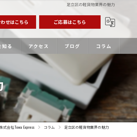
足立区の軽貨物業界の魅力
合わせはこちら
ご応募はこちら
を知る
アクセス
ブログ
コラム
業主
力
バー
優遇
Towa Express
コラム
足立区の軽貨物業界の魅力