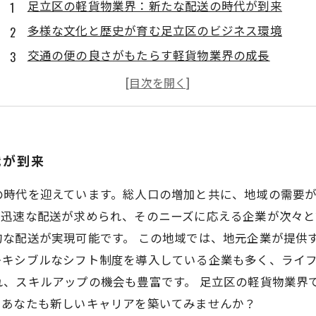
足立区の軽貨物業界：新たな配送の時代が到来
多様な文化と歴史が育む足立区のビジネス環境
交通の便の良さがもたらす軽貨物業界の成長
地域密着型ビジネスモデルが生む雇用機会
新たな企業の参入が加速する足立区の軽貨物市場
足立区で働く魅力：安定した雇用とキャリアアップ
代が到来
の時代を迎えています。総人口の増加と共に、地域の需要
、迅速な配送が求められ、そのニーズに応える企業が次々と
な配送が実現可能です。 この地域では、地元企業が提供
レキシブルなシフト制度を導入している企業も多く、ライ
れ、スキルアップの機会も豊富です。 足立区の軽貨物業界
、あなたも新しいキャリアを築いてみませんか？