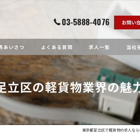
03-5888-4076
お問い
表あいさつ
よくある質問
求人一覧
当社
個人事
足立区の軽貨物業界の魅
ドライ
未経験
経験者
高収入
東京都足立区で軽貨物の求人なら株式会社