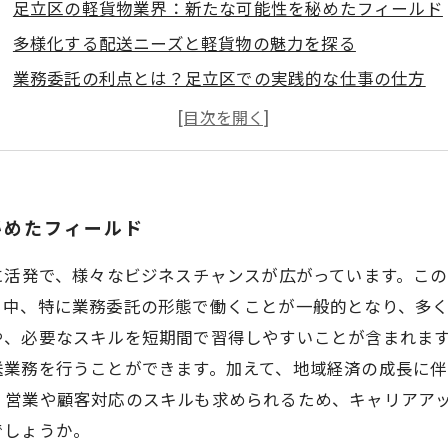
足立区の軽貨物業界：新たな可能性を秘めたフィールド
多様化する配送ニーズと軽貨物の魅力を探る
業務委託の利点とは？足立区での実践的な仕事の仕方
柔軟性と効率性が求められる！成功する軽貨物業務の秘
足立区の市場環境を理解して、自分のキャリアを築こう
あなたも始めよう！今後の軽貨物業界の展望
足立区の軽貨物業界でのキャリア形成のための第一歩
秘めたフィールド
に活発で、様々なビジネスチャンスが広がっています。こ
る中、特に業務委託の形態で働くことが一般的となり、多
や、必要なスキルを短期間で習得しやすいことが含まれま
送業務を行うことができます。加えて、地域経済の成長に伴
、営業や顧客対応のスキルも求められるため、キャリアア
でしょうか。