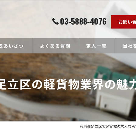
03-5888-4076
お問い
表あいさつ
よくある質問
求人一覧
当社
個人事
足立区の軽貨物業界の魅
ドライ
未経験
経験者
高収入
東京都足立区で軽貨物の求人なら株式会社