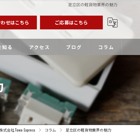
足立区の軽貨物業界の魅力
合わせはこちら
ご応募はこちら
を知る
アクセス
ブログ
コラム
業主
力
バー
優遇
Towa Express
コラム
足立区の軽貨物業界の魅力