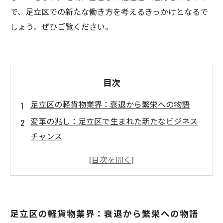
で、足立区での新たな働き方を考えるきっかけとなるで
しょう。ぜひご覧ください。
目次
足立区の軽貨物業界：衰退から繁栄への物語
変革の兆し：足立区で生まれた新たなビジネス
チャンス
ネットショッピングの拡がりと軽貨物業界の進
化
地域企業が切り開く未来：足立の軽貨物業界の
現状
足立区の軽貨物業界：衰退から繁栄への物語
あなたもこの波に乗ろう！足立区での働き方の