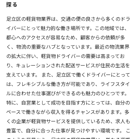
探る
今後の展望：足立区での軽貨物業界の成長と可
能性
足立区の軽貨物業界は、交通の便の良さから多くのドラ
軽貨物ドライバーに求められるスキルと心構え
イバーにとって魅力的な働き場所です。この地域では、
あなたも挑戦しよう！足立区の軽貨物ドライバ
都心へのアクセスが容易なため、顧客からの依頼が多
ー求人情報を徹底解説
く、物流の重要なハブとなっています。最近の物流業界
の拡大に伴い、軽貨物ドライバーの需要は高まってお
り、キュレーションされた配送サービスが住民の生活を
支えています。 また、足立区で働くドライバーにとって
は、フレキシブルな働き方が可能であり、ライフスタイ
ルに合わせた仕事選びができるのも魅力のひとつです。
特に、自営業として成功を目指す方にとっては、自分の
ペースで働きながら収入を得るチャンスがあります。多
くの企業が軽貨物サービスを提供しているため、求人も
豊富で、自分に合った仕事が見つけやすい環境です。 こ