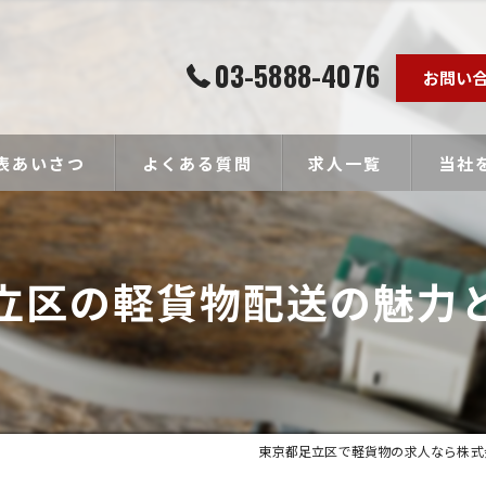
03-5888-4076
お問い
表あいさつ
よくある質問
求人一覧
当社
個人事
立区の軽貨物配送の魅力
ドライ
未経験
経験者
高収入
東京都足立区で軽貨物の求人なら株式会社To