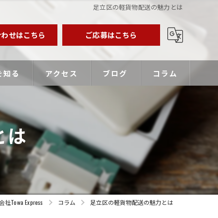
足立区の軽貨物配送の魅力とは
合わせはこちら
ご応募はこちら
を知る
アクセス
ブログ
コラム
業主
とは
バー
優遇
wa Express
コラム
足立区の軽貨物配送の魅力とは