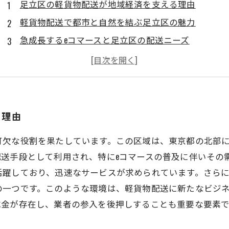
足立区の軽貨物配送が地域経済を支える理由
軽貨物配送で都市と自然を結ぶ足立区の魅力
急成長するeコマースと足立区の配送ニーズ
地元の物流事情を知ることで見える配送業の可能性
足立区の軽貨物配送業界を支援する施策とは
足立区での軽貨物ドライバーのやりがいと未来
魅力あふれる足立区で軽貨物配送を始めよう！
る理由
可欠な役割を果たしています。この区域は、東京都の北部
送手段として利用され、特にeコマースの普及に伴いその
活躍しており、迅速なサービスが求められています。さら
の一つです。このような環境は、軽貨物配送に新たなビジ
成金が存在し、業者の参入を後押しすることも重要な要素