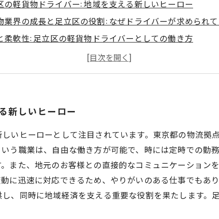
区の軽貨物ドライバー: 地域を支える新しいヒーロー
物業界の成長と足立区の役割: なぜドライバーが求められ
と柔軟性: 足立区の軽貨物ドライバーとしての働き方
密着型サービスの重要性: お客様との関係を深める
クライフバランスを実現する軽貨物ドライバーの魅力
区の軽貨物業界の未来: ドライバーとしての可能性
たも挑戦してみませんか？足立区の軽貨物ドライバー募集
える新しいヒーロー
新しいヒーローとして注目されています。東京都の物流拠
という職業は、自由な働き方が可能で、時には定時での勤
す。また、地元のお客様との直接的なコミュニケーション
変動に迅速に対応できるため、やりがいのある仕事でもあ
供し、同時に地域経済を支える重要な役割を果たします。