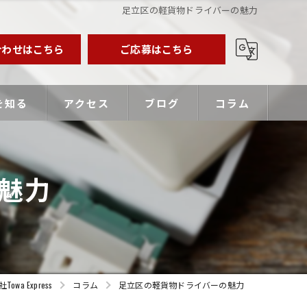
足立区の軽貨物ドライバーの魅力
合わせはこちら
ご応募はこちら
を知る
アクセス
ブログ
コラム
業主
魅力
バー
優遇
 Express
コラム
足立区の軽貨物ドライバーの魅力