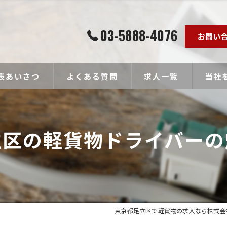
03-5888-4076
お問い
表あいさつ
よくある質問
求人一覧
当社
個人事
立区の軽貨物ドライバーの
ドライ
未経験
経験者
高収入
東京都足立区で軽貨物の求人なら株式会社Towa