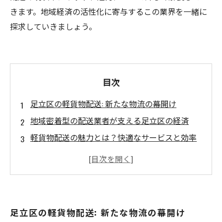
きます。地域経済の活性化に寄与するこの業界を一緒に
探求していきましょう。
目次
足立区の軽貨物配送: 新たな物流の幕開け
地域密着型の配送業者が支える足立区の経済
軽貨物配送の魅力とは？快適なサービスと効率
的な運搬
副業としての軽貨物配送: ビジネスチャンスの拡
大
会社を選ぶポイント: 足立区の優良配送業者ガイ
足立区の軽貨物配送: 新たな物流の幕開け
ド