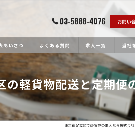
03-5888-4076
お問い
表あいさつ
よくある質問
求人一覧
当社
個人事
区の軽貨物配送と定期便
ドライ
未経験
経験者
高収入
東京都足立区で軽貨物の求人なら株式会社Towa 