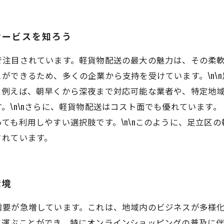
あなたのビジネスをサポートする軽貨物配送の選び方
足立区の配送をより便利に！定期便サービスの未来
サービスを知ろう
で注目されています。軽貨物配送の最大の魅力は、その柔
ができるため、多くの企業から支持を受けています。\n\
。例えば、朝早くから深夜まで対応可能な業者や、特定地
。\n\nさらに、軽貨物配送はコスト面でも優れています
ても利用しやすい選択肢です。\n\nこのように、足立区
されています。
環境
需要が急増しています。これは、地域内のビジネスが多様
運ぶことができ、特にオンラインショッピングの普及に伴