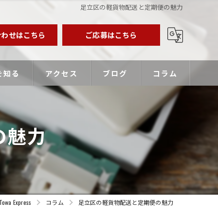
足立区の軽貨物配送と定期便の魅力
合わせはこちら
ご応募はこちら
を知る
アクセス
ブログ
コラム
業主
の魅力
バー
優遇
Express
コラム
足立区の軽貨物配送と定期便の魅力