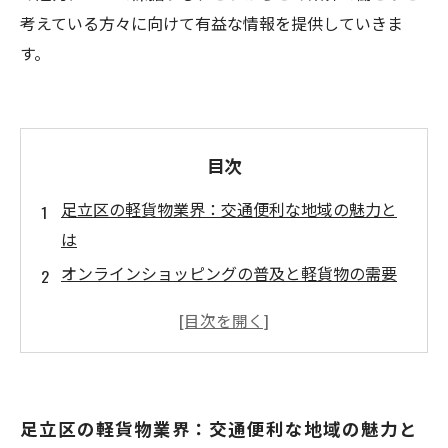
考えている方々に向けて有益な情報を提供していきま
す。
目次
足立区の軽貨物業界：交通便利な地域の魅力と
は
オンラインショッピングの普及と軽貨物の需要
急増
自由な働き方の魅力：足立区の軽貨物業界の特
徴
安定収入を得られる理由：足立区の配送ニーズ
足立区の軽貨物業界：交通便利な地域の魅力と
軽貨物業界での成功法則：働く場所としての可