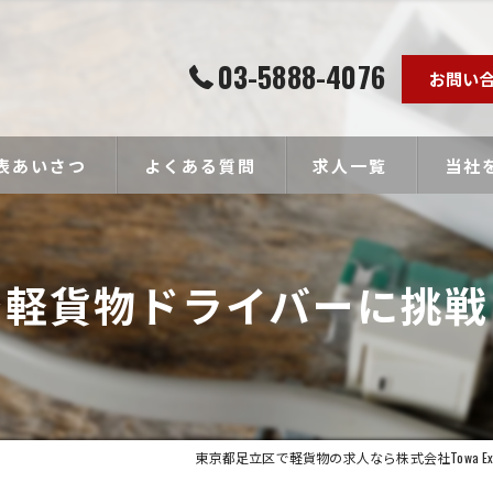
03-5888-4076
お問い
表あいさつ
よくある質問
求人一覧
当社
個人事
で軽貨物ドライバーに挑戦
ドライ
未経験
経験者
高収入
東京都足立区で軽貨物の求人なら株式会社Towa Expr