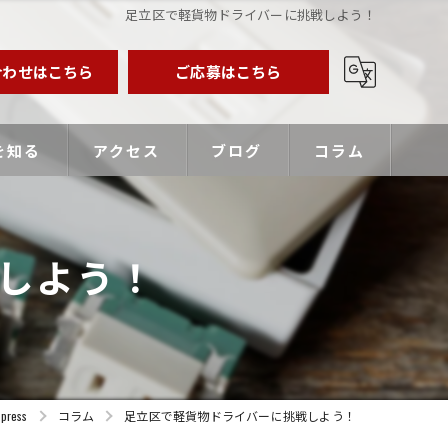
足立区で軽貨物ドライバーに挑戦しよう！
合わせはこちら
ご応募はこちら
を知る
アクセス
ブログ
コラム
業主
しよう！
バー
優遇
ess
コラム
足立区で軽貨物ドライバーに挑戦しよう！