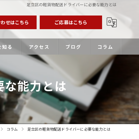
足立区の軽貨物配送ドライバーに必要な能力とは
合わせはこちら
ご応募はこちら
を知る
アクセス
ブログ
コラム
業主
要な能力とは
バー
優遇
コラム
足立区の軽貨物配送ドライバーに必要な能力とは