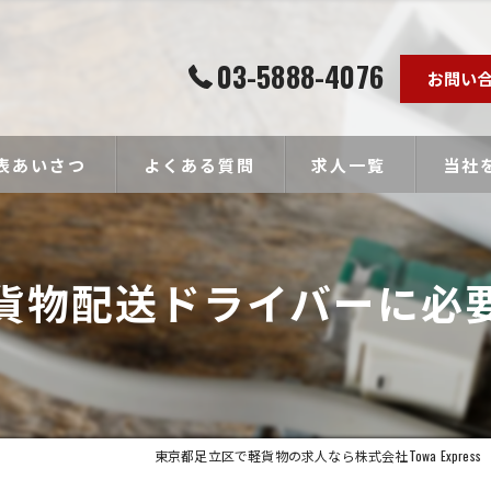
03-5888-4076
お問い
表あいさつ
よくある質問
求人一覧
当社
個人事
貨物配送ドライバーに必
ドライ
未経験
経験者
高収入
東京都足立区で軽貨物の求人なら株式会社Towa Express