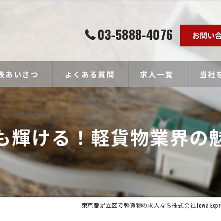
03-5888-4076
お問い
表あいさつ
よくある質問
求人一覧
当社
個人事
も輝ける！軽貨物業界の
ドライ
未経験
経験者
高収入
東京都足立区で軽貨物の求人なら株式会社Towa Expre