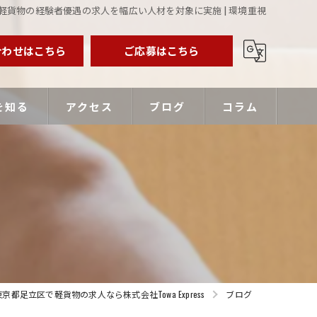
軽貨物の経験者優遇の求人を幅広い人材を対象に実施 | 環境重視
合わせはこちら
ご応募はこちら
を知る
アクセス
ブログ
コラム
業主
バー
優遇
東京都足立区で軽貨物の求人なら株式会社Towa Express
ブログ