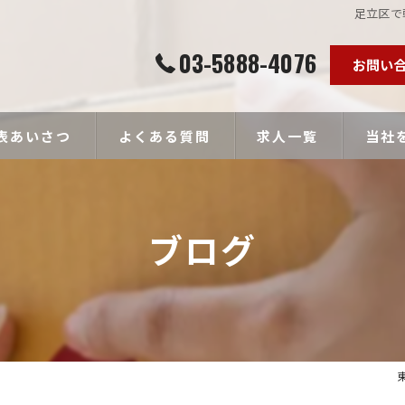
足立区で
03-5888-4076
お問い
表あいさつ
よくある質問
求人一覧
当社
個人事
ブログ
ドライ
未経験
経験者
高収入